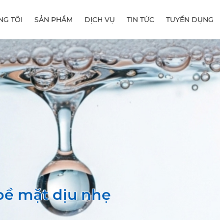
NG TÔI
SẢN PHẨM
DỊCH VỤ
TIN TỨC
TUYỂN DỤNG
bề mặt dịu nhẹ