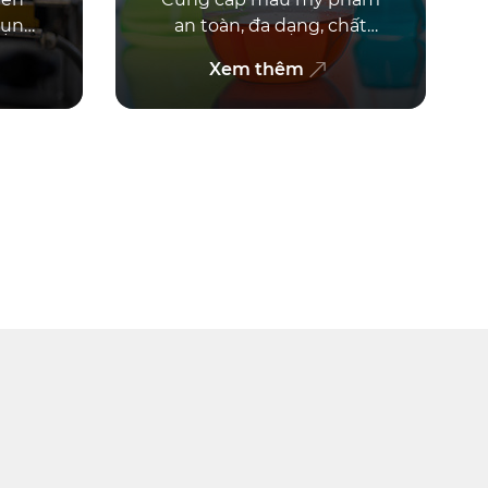
dụng,
an toàn, đa dạng, chất
oàn
tạo màu an toàn gồm
Xem thêm
ngay
màu tan dầu và màu tan
nước. Liên hệ ngay để
được tư vấn!