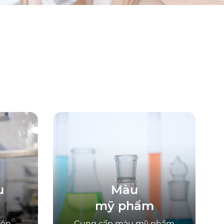
u
Màu
mỹ phẩm
yên
Cung cấp màu mỹ phẩm