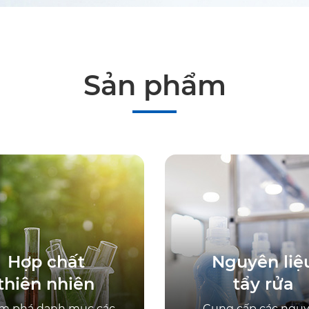
Sản phẩm
Hợp chất
Nguyên liệ
thiên nhiên
tẩy rửa
m phá danh mục các
Cung cấp các ngu