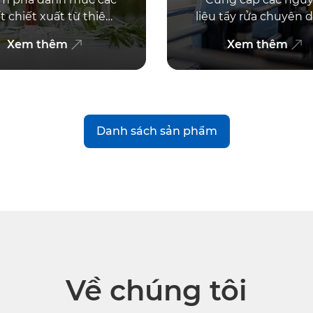
t chiết xuất từ thiên
liệu tẩy rửa chuyên 
iên, tinh dầu thiên
tạo bọt tốt và an t
Xem thêm
Xem thêm
n và dầu thiên nhiên
cho da tay. Liên hệ 
để được tư vấn
Danh sách sản phẩm
Về chúng tôi