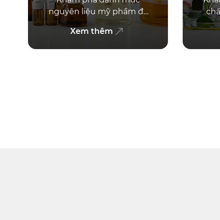
nguyên liệu mỹ phẩm đa
chấ
dạng bao gồm các thành
nh
Xem thêm
phần tạo nền cho mỹ
nhiê
phẩm. Liên hệ ngay để
được tư vấn!