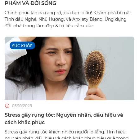
PHẨM VÀ ĐỜI SỐNG
Chinh phục làn da rạng rỡ, xua tan lo âu! Khám phá bí mật
Tinh dầu Nghệ, Nhũ Hương, và Anxiety Blend. Ứng dụng
đột phá trong làm đẹp & trị liệu cảm xúc.
SỨC KHỎE
03/10/2025
Stress gây rụng tóc: Nguyên nhân, dấu hiệu và
cách khắc phục
Stress gây rụng tóc khiến nhiều người lo lắng. Tìm hiểu
nguyên nhân, dấu hiệu và cách khắc phục hiệu quả trong