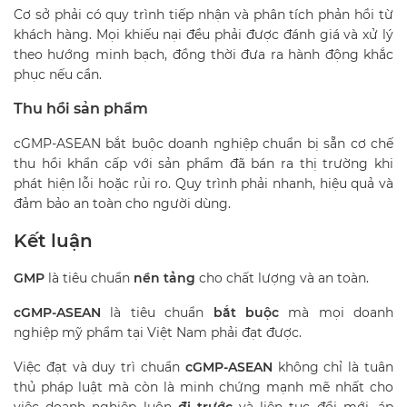
Cơ sở phải có quy trình tiếp nhận và phân tích phản hồi từ
khách hàng. Mọi khiếu nại đều phải được đánh giá và xử lý
theo hướng minh bạch, đồng thời đưa ra hành động khắc
phục nếu cần.
Thu hồi sản phẩm
cGMP-ASEAN bắt buộc doanh nghiệp chuẩn bị sẵn cơ chế
thu hồi khẩn cấp với sản phẩm đã bán ra thị trường khi
phát hiện lỗi hoặc rủi ro. Quy trình phải nhanh, hiệu quả và
đảm bảo an toàn cho người dùng.
Kết luận
GMP
là tiêu chuẩn
nền tảng
cho chất lượng và an toàn.
cGMP-ASEAN
là tiêu chuẩn
bắt buộc
mà mọi doanh
nghiệp mỹ phẩm tại Việt Nam phải đạt được.
Việc đạt và duy trì chuẩn
cGMP-ASEAN
không chỉ là tuân
thủ pháp luật mà còn là minh chứng mạnh mẽ nhất cho
việc doanh nghiệp luôn
đi trước
và liên tục đổi mới, áp