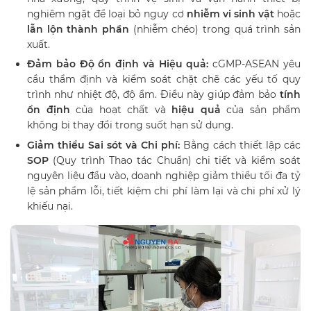
nghiêm ngặt để loại bỏ nguy cơ
nhiễm vi sinh vật
hoặc
lẫn lộn thành phần
(nhiễm chéo) trong quá trình sản
xuất.
Đảm bảo Độ ổn định và Hiệu quả:
cGMP-ASEAN yêu
cầu thẩm định và kiểm soát chặt chẽ các yếu tố quy
trình như nhiệt độ, độ ẩm. Điều này giúp đảm bảo
tính
ổn định
của hoạt chất và
hiệu quả
của sản phẩm
không bị thay đổi trong suốt hạn sử dụng.
Giảm thiểu Sai sót và Chi phí:
Bằng cách thiết lập các
SOP
(Quy trình Thao tác Chuẩn) chi tiết và kiểm soát
nguyên liệu đầu vào, doanh nghiệp giảm thiểu tối đa tỷ
lệ sản phẩm lỗi, tiết kiệm chi phí làm lại và chi phí xử lý
khiếu nại.