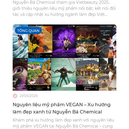
Nguyễn Bá Chemical tham gia Vietbeauty 2025,
giới thiệu nguyên liệu mỹ phẩm nổi bật, kết nối đối
tác và cập nhật xu hướng ngành làm đẹp Việt
Nam.
TỔNG QUAN
21/05/2025
Nguyên liệu mỹ phẩm VEGAN – Xu hướng
làm đẹp xanh từ Nguyễn Bá Chemical
Khám phá xu hướng làm đẹp xanh với nguyên liệu
mỹ phẩm VEGAN tại Nguyễn Bá Chemical – cung