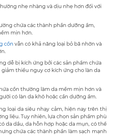
thường nhẹ nhàng và dịu nhẹ hơn đối với
ường chứa các thành phần dưỡng ẩm,
 mềm mịn hơn.
g cồn
vẫn có khả năng loại bỏ bã nhờn và
ơn.
g dễ bị kích ứng bởi các sản phẩm chứa
 giảm thiểu nguy cơ kích ứng cho làn da
 chứa cồn thường làm da mềm mịn hơn và
ười có làn da khô hoặc cần dưỡng ẩm.
 loại da siêu nhạy cảm, hiện nay trên thị
ng liệu.
Tuy nhiên, lựa chọn sản phẩm phù
 có da dầu, da hỗn hợp hoặc da mụn, có thể
nhưng chứa các thành phần làm sạch mạnh