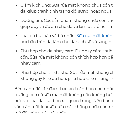
Giảm kích ứng: Sữa rửa mặt không chứa cồn 
da, giúp tránh tình trạng đỏ, sưng, hoặc ngứa.
Dưỡng ẩm: Các sản phẩm không chứa cồn th
giúp duy trì độ ẩm cho da và làm da trở nên
Loại bỏ bụi bẩn và bã nhờn:
Sữa rửa mặt khôn
bụi bẩn trên da, làm cho da sạch sẽ và sáng h
Phù hợp cho da nhạy cảm: Da nhạy cảm thườn
cồn. Sữa rửa mặt không cồn thích hợp hơn để
nhạy cảm.
Phù hợp cho làn da khô: Sữa rửa mặt không
không gây khô da hơn, phù hợp cho những ng
Bên cạnh đó, để đảm bảo an toàn hơn cho những
trường còn có
sữa rửa mặt không cồn không hươ
hợp với loại da của bạn rất quan trọng. Nếu bạn
vẫn cần một loại sữa rửa mặt không chứa cồn 
mẽ để kiểm soát bã nhờn.