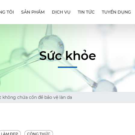
NG TÔI
SẢN PHẨM
DỊCH VỤ
TIN TỨC
TUYỂN DỤNG
Sức khỏe
 không chứa cồn để bảo vệ làn da
LÀM ĐẸP
CÔNG THỨC