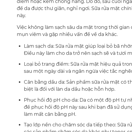
điểm hoặc kem chống nắng. Do đó, sau cuối ngày
để da được thư giãn, nghỉ ngơi. Sữa rửa mặt chí
này.
Việc không làm sạch sâu da mặt trong thời gian dà
mụn viêm và gặp nhiều vấn đề về da khác.
Làm sạch da: Sữa rửa mặt giúp loại bỏ bã nhờn,
Điều này làm cho da trở nên sạch sẽ và tươi m
Loại bỏ trang điểm: Sữa rửa mặt hiệu quả tron
sau một ngày dài và ngăn ngừa việc tắc nghẽn
Cân bằng dầu da: Sản phẩm sữa rửa mặt có th
biệt là đối với làn da dầu hoặc hỗn hợp.
Phục hồi độ pH cho da: Da có một độ pH tự nh
để phục hồi độ pH này sau khi bạn đã sử dụn
làm mất cân bằng pH.
Tạo lớp nền cho chăm sóc da tiếp theo: Sữa r
các sản phẩm chăm sóc da khác như toner, s