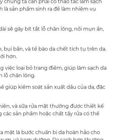
 chúng ta cần phải có thao tác làm sạch
nh là sản phẩm sinh ra để làm nhiệm vụ
i sẽ gây bít tắt lỗ chân lông, nổi mụn ẩn,
 bụi bẩn, và tế bào da chết tích tụ trên da.
ới hơn.
g việc loại bỏ trang điểm, giúp làm sạch da
 lỗ chân lông.
ể giúp kiểm soát sản xuất dầu của da, đặc
iên, và sữa rửa mặt thường được thiết kế
g các sản phẩm hoặc chất tẩy rửa có thể
ửa mặt là bước chuẩn bị da hoàn hảo cho
erum, và kem dưỡng. Da sạch hơn thường