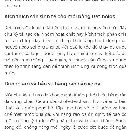
an toàn.
Kích thích sản sinh tế bào mới bằng Retinoids
Retinoids được xem là tiêu chuẩn vàng trong việc thúc đẩy
chu kỳ tái tạo da. Nhóm hoạt chất này kích thích phân chia
tế bào ở lớp đáy biểu bì, đồng thời tăng hoạt động của
nguyên bào sợi ở trung bì. Kết quả là tốc độ thay da được
cải thiện, collagen được tổng hợp nhiều hơn và kết cấu da
trở nên mịn màng. Tuy nhiên, retinoids cần được sử dụng
theo lộ trình tăng dần để tránh kích ứng và bong tróc quá
mức.
Dưỡng ẩm và bảo vệ hàng rào bảo vệ da
Một chu kỳ tái tạo da khỏe mạnh không thể thiếu hàng rào
da vững chắc. Ceramide, cholesterol sinh học và acid béo
thiết yếu giúp phục hồi lớp lipid bảo vệ, giữ nước và hạn
chế mất nước qua da. Khi hàng rào da ổn định, tế bào có
môi trường lý tưởng để phân chia và trưởng thành. Song
song đó, chống nắng mỗi ngày là bước bắt buộc để ngăn