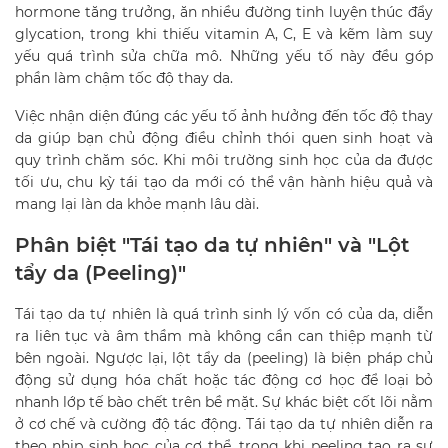
hormone tăng trưởng, ăn nhiều đường tinh luyện thúc đẩy
glycation, trong khi thiếu vitamin A, C, E và kẽm làm suy
yếu quá trình sửa chữa mô. Những yếu tố này đều góp
phần làm chậm tốc độ thay da.
Việc nhận diện đúng các yếu tố ảnh hưởng đến tốc độ thay
da giúp bạn chủ động điều chỉnh thói quen sinh hoạt và
quy trình chăm sóc. Khi môi trường sinh học của da được
tối ưu, chu kỳ tái tạo da mới có thể vận hành hiệu quả và
mang lại làn da khỏe mạnh lâu dài.
Phân biệt "Tái tạo da tự nhiên" và "Lột
tẩy da (Peeling)"
Tái tạo da tự nhiên là quá trình sinh lý vốn có của da, diễn
ra liên tục và âm thầm mà không cần can thiệp mạnh từ
bên ngoài. Ngược lại, lột tẩy da (peeling) là biện pháp chủ
động sử dụng hóa chất hoặc tác động cơ học để loại bỏ
nhanh lớp tế bào chết trên bề mặt. Sự khác biệt cốt lõi nằm
ở cơ chế và cường độ tác động. Tái tạo da tự nhiên diễn ra
theo nhịp sinh học của cơ thể, trong khi peeling tạo ra sự