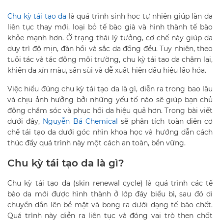
Chu kỳ tái tạo da
là quá trình sinh học tự nhiên giúp làn da
liên tục thay mới, loại bỏ tế bào già và hình thành tế bào
khỏe mạnh hơn. Ở trạng thái lý tưởng, cơ chế này giúp da
duy trì độ mịn, đàn hồi và sắc da đồng đều. Tuy nhiên, theo
tuổi tác và tác động môi trường, chu kỳ tái tạo da chậm lại,
khiến da xỉn màu, sần sùi và dễ xuất hiện dấu hiệu lão hóa.
Việc hiểu đúng chu kỳ tái tạo da là gì, diễn ra trong bao lâu
và chịu ảnh hưởng bởi những yếu tố nào sẽ giúp bạn chủ
động chăm sóc và phục hồi da hiệu quả hơn. Trong bài viết
dưới đây,
Nguyễn Bá Chemical
sẽ phân tích toàn diện cơ
chế tái tạo da dưới góc nhìn khoa học và hướng dẫn cách
thúc đẩy quá trình này một cách an toàn, bền vững.
Chu kỳ tái tạo da là gì?
Chu kỳ tái tạo da (skin renewal cycle) là quá trình các tế
bào da mới được hình thành ở lớp đáy biểu bì, sau đó di
chuyển dần lên bề mặt và bong ra dưới dạng tế bào chết.
Quá trình này diễn ra liên tục và đóng vai trò then chốt