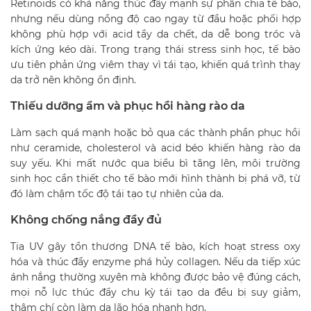
Retinoids có khả năng thúc đẩy mạnh sự phân chia tế bào,
nhưng nếu dùng nồng độ cao ngay từ đầu hoặc phối hợp
không phù hợp với acid tẩy da chết, da dễ bong tróc và
kích ứng kéo dài. Trong trạng thái stress sinh học, tế bào
ưu tiên phản ứng viêm thay vì tái tạo, khiến quá trình thay
da trở nên không ổn định.
Thiếu dưỡng ẩm và phục hồi hàng rào da
Làm sạch quá mạnh hoặc bỏ qua các thành phần phục hồi
như ceramide, cholesterol và acid béo khiến hàng rào da
suy yếu. Khi mất nước qua biểu bì tăng lên, môi trường
sinh học cần thiết cho tế bào mới hình thành bị phá vỡ, từ
đó làm chậm tốc độ tái tạo tự nhiên của da.
Không chống nắng đầy đủ
Tia UV gây tổn thương DNA tế bào, kích hoạt stress oxy
hóa và thúc đẩy enzyme phá hủy collagen. Nếu da tiếp xúc
ánh nắng thường xuyên mà không được bảo vệ đúng cách,
mọi nỗ lực thúc đẩy chu kỳ tái tạo da đều bị suy giảm,
thậm chí còn làm da lão hóa nhanh hơn.