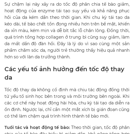
Sự chậm lại này xảy ra do tốc độ phân chia tế bào giảm,
hoạt động của enzyme tái tạo suy yếu và khả năng phục
hồi của da kém dần theo thời gian. Khi chu kỳ tái tạo da
kéo dài, tế bào chết tồn đọng nhiều hơn trên bề mặt, khiến
da xỉn màu, kém mịn và dễ bít tắc lỗ chân lông. Đồng thời,
quá trình tổng hợp collagen ở trung bì cũng suy giảm, làm
da mất dần độ đàn hồi. Đây là lý do vì sao cùng một sản
phẩm chăm sóc da, người trẻ thường thấy hiệu quả nhanh
hơn so với làn da trưởng thành.
Các yếu tố ảnh hưởng đến tốc độ thay
da
Tốc độ thay da không cố định mà chịu tác động đồng thời
từ yếu tố sinh học bên trong và môi trường bên ngoài. Khi
các cơ chế này hoạt động hài hòa, chu kỳ tái tạo da diễn ra
ổn định. Ngược lại, chỉ cần một mắt xích bị gián đoạn cũng
có thể làm chậm quá trình hình thành tế bào mới.
Tuổi tác và hoạt động tế bào:
Theo thời gian, tốc độ phân
chia của tế bào đáy biểu bì giảm dần, khả năng tổng hợp