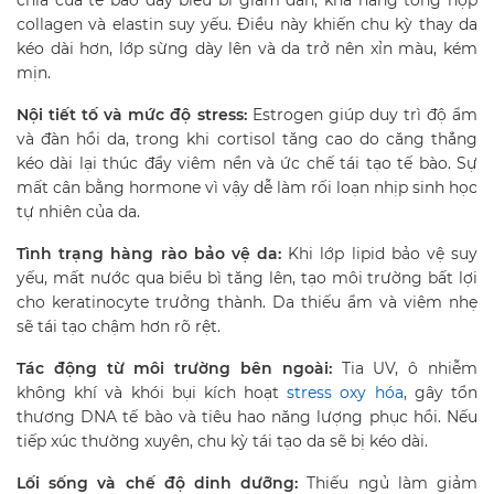
collagen và elastin suy yếu. Điều này khiến chu kỳ thay da
kéo dài hơn, lớp sừng dày lên và da trở nên xỉn màu, kém
mịn.
Nội tiết tố và mức độ stress:
Estrogen giúp duy trì độ ẩm
và đàn hồi da, trong khi cortisol tăng cao do căng thẳng
kéo dài lại thúc đẩy viêm nền và ức chế tái tạo tế bào. Sự
mất cân bằng hormone vì vậy dễ làm rối loạn nhịp sinh học
tự nhiên của da.
Tình trạng hàng rào bảo vệ da:
Khi lớp lipid bảo vệ suy
yếu, mất nước qua biểu bì tăng lên, tạo môi trường bất lợi
cho keratinocyte trưởng thành. Da thiếu ẩm và viêm nhẹ
sẽ tái tạo chậm hơn rõ rệt.
Tác động từ môi trường bên ngoài:
Tia UV, ô nhiễm
không khí và khói bụi kích hoạt
stress oxy hóa
, gây tổn
thương DNA tế bào và tiêu hao năng lượng phục hồi. Nếu
tiếp xúc thường xuyên, chu kỳ tái tạo da sẽ bị kéo dài.
Lối sống và chế độ dinh dưỡng:
Thiếu ngủ làm giảm