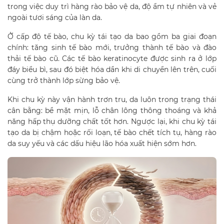
trong việc duy trì hàng rào bảo vệ da, độ ẩm tự nhiên và vẻ
ngoài tươi sáng của làn da.
Ở cấp độ tế bào, chu kỳ tái tạo da bao gồm ba giai đoạn
chính: tăng sinh tế bào mới, trưởng thành tế bào và đào
thải tế bào cũ. Các tế bào keratinocyte được sinh ra ở lớp
đáy biểu bì, sau đó biệt hóa dần khi di chuyển lên trên, cuối
cùng trở thành lớp sừng bảo vệ.
Khi chu kỳ này vận hành trơn tru, da luôn trong trạng thái
cân bằng: bề mặt mịn, lỗ chân lông thông thoáng và khả
năng hấp thụ dưỡng chất tốt hơn. Ngược lại, khi chu kỳ tái
tạo da bị chậm hoặc rối loạn, tế bào chết tích tụ, hàng rào
da suy yếu và các dấu hiệu lão hóa xuất hiện sớm hơn.