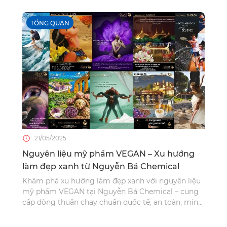
Nam.
TỔNG QUAN
21/05/2025
Nguyên liệu mỹ phẩm VEGAN – Xu hướng
làm đẹp xanh từ Nguyễn Bá Chemical
Khám phá xu hướng làm đẹp xanh với nguyên liệu
mỹ phẩm VEGAN tại Nguyễn Bá Chemical – cung
cấp dòng thuần chay chuẩn quốc tế, an toàn, minh
bạch và thân thiện môi trường.