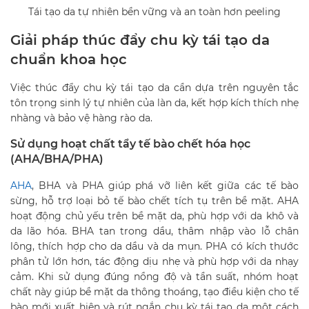
Tái tạo da tự nhiên bền vững và an toàn hơn peeling
Giải pháp thúc đẩy chu kỳ tái tạo da
chuẩn khoa học
Việc thúc đẩy chu kỳ tái tạo da cần dựa trên nguyên tắc
tôn trọng sinh lý tự nhiên của làn da, kết hợp kích thích nhẹ
nhàng và bảo vệ hàng rào da.
Sử dụng hoạt chất tẩy tế bào chết hóa học
(AHA/BHA/PHA)
AHA
, BHA và PHA giúp phá vỡ liên kết giữa các tế bào
sừng, hỗ trợ loại bỏ tế bào chết tích tụ trên bề mặt. AHA
hoạt động chủ yếu trên bề mặt da, phù hợp với da khô và
da lão hóa. BHA tan trong dầu, thâm nhập vào lỗ chân
lông, thích hợp cho da dầu và da mụn. PHA có kích thước
phân tử lớn hơn, tác động dịu nhẹ và phù hợp với da nhạy
cảm. Khi sử dụng đúng nồng độ và tần suất, nhóm hoạt
chất này giúp bề mặt da thông thoáng, tạo điều kiện cho tế
bào mới xuất hiện và rút ngắn chu kỳ tái tạo da một cách