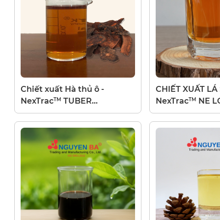
Chiết xuất Hà thủ ô -
CHIẾT XUẤT LÁ 
TM
TM
NexTrac
TUBER
NexTrac
NE L
FLEECEFLOWER R LC