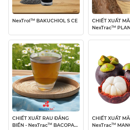
TM
NexTrol
BAKUCHIOL S CE
CHIẾT XUẤT MÃ
TM
NexTrac
PLAN
CHIẾT XUẤT RAU ĐẮNG
CHIẾT XUẤT MĂ
TM
TM
BIỂN - NexTrac
BACOPA
NexTrac
MANG