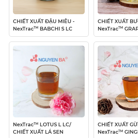
CHIẾT XUẤT ĐẬU MIÊU -
CHIẾT XUẤT BƯỞ
TM
TM
NexTrac
BABCHI S LC
NexTrac
GRAP
LC
TM
NexTrac
LOTUS L LC/
CHIẾT XUẤT GỪ
TM
CHIẾT XUẤT LÁ SEN
NexTrac
GING