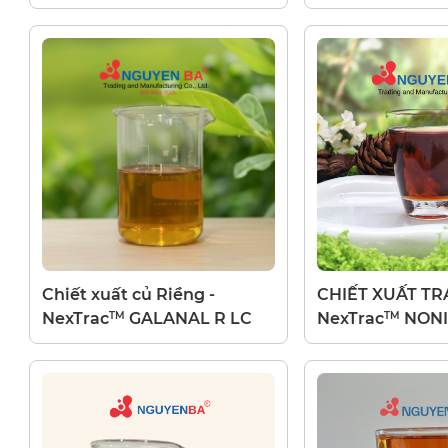
W LC
Chiết xuất củ Riềng -
CHIẾT XUẤT TR
TM
TM
NexTrac
GALANAL R LC
NexTrac
NONI