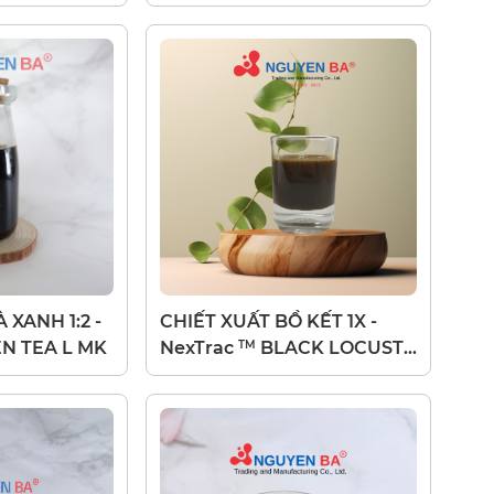
P LC
 XANH 1:2 -
CHIẾT XUẤT BỒ KẾT 1X -
TM
N TEA L MK
NexTrac
BLACK LOCUST
F HC