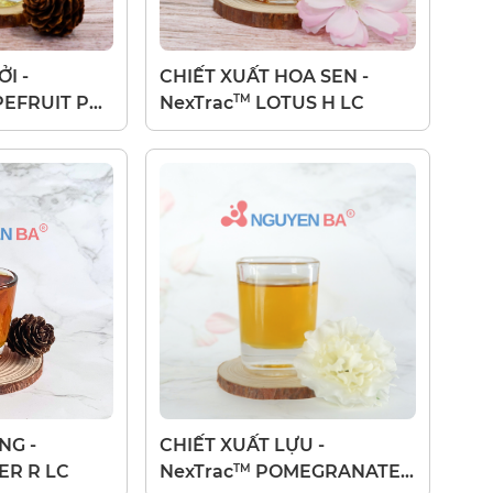
I -
CHIẾT XUẤT HOA SEN -
TM
EFRUIT P
NexTrac
LOTUS H LC
NG -
CHIẾT XUẤT LỰU -
TM
ER R LC
NexTrac
POMEGRANATE