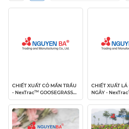
CHIẾT XUẤT CỎ MẦN TRẦU
CHIẾT XUẤT L
TM
- NexTrac
GOOSEGRASS
NGÂY - NexTrac
W LC
L LC