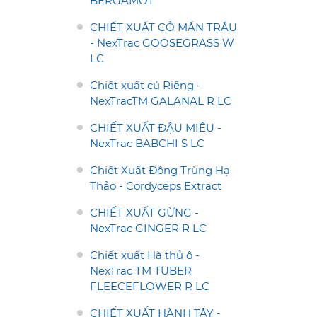
BERGAMOT
CHIẾT XUẤT CỎ MẦN TRẦU
- NexTrac GOOSEGRASS W
LC
Chiết xuất củ Riềng -
NexTracTM GALANAL R LC
CHIẾT XUẤT ĐẬU MIÊU -
NexTrac BABCHI S LC
Chiết Xuất Đông Trùng Hạ
Thảo - Cordyceps Extract
CHIẾT XUẤT GỪNG -
NexTrac GINGER R LC
Chiết xuất Hà thủ ô -
NexTrac TM TUBER
FLEECEFLOWER R LC
CHIẾT XUẤT HÀNH TÂY -