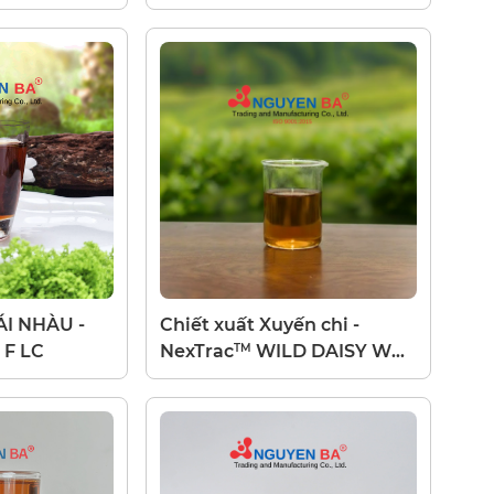
ÁI NHÀU -
Chiết xuất Xuyến chi -
TM
 F LC
NexTrac
WILD DAISY W
LC