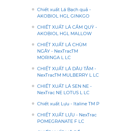
Chiết xuất Lá Bạch quả -
AKOBIOL HGL GINKGO
CHIẾT XUẤT LÁ CẨM QUỲ -
AKOBIOL HGL MALLOW
CHIẾT XUẤT LÁ CHÙM
NGÂY - NexTracTM
MORINGA L LC
CHIẾT XUẤT LÁ DÂU TẰM -
NexTracTM MULBERRY L LC
CHIẾT XUẤT LÁ SEN NE -
NexTrac NE LOTUS L LC
Chiết xuất Lựu - Italine TM P
CHIẾT XUẤT LỰU - NexTrac
POMEGRANATE F LC