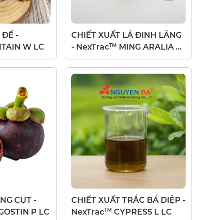
 ĐỀ -
CHIẾT XUẤT LÁ ĐINH LĂNG
TM
TAIN W LC
- NexTrac
MING ARALIA L
LC
NG CỤT -
CHIẾT XUẤT TRẮC BÁ DIỆP -
TM
OSTIN P LC
NexTrac
CYPRESS L LC