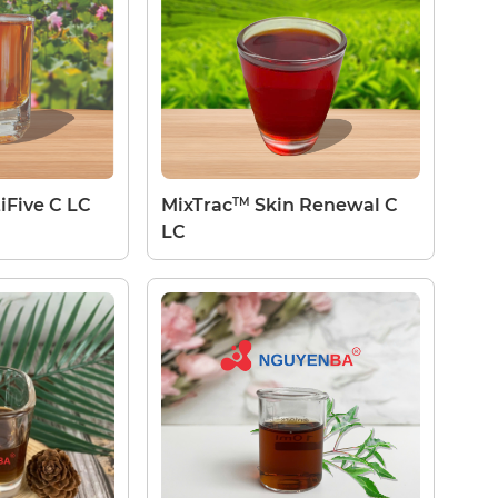
TM
iFive C LC
MixTrac
Skin Renewal C
LC