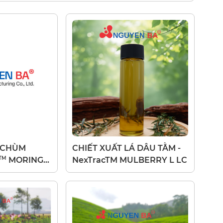
Á CHÙM
CHIẾT XUẤT LÁ DÂU TẰM -
TM
MORINGA
NexTracTM MULBERRY L LC