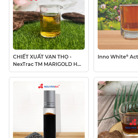
®
CHIẾT XUẤT VẠN THỌ -
Inno White
Act
NexTrac TM MARIGOLD H
LC