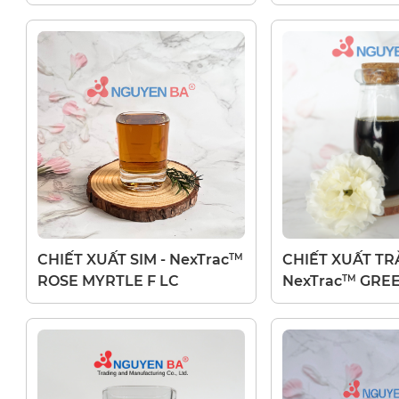
TM
CHIẾT XUẤT SIM - NexTrac
CHIẾT XUẤT TRÀ
TM
ROSE MYRTLE F LC
NexTrac
GREE