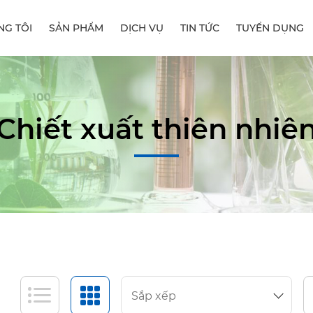
NG TÔI
SẢN PHẨM
DỊCH VỤ
TIN TỨC
TUYỂN DỤNG
Chiết xuất thiên nhiê