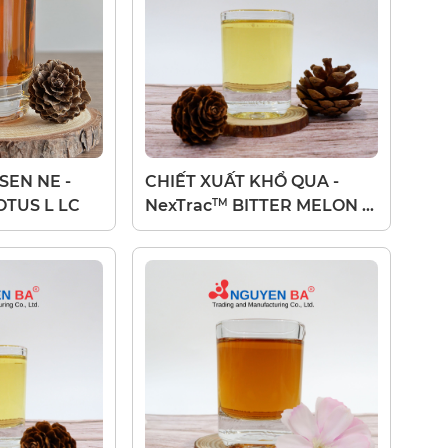
SEN NE -
CHIẾT XUẤT KHỔ QUA -
TM
OTUS L LC
NexTrac
BITTER MELON F
LC