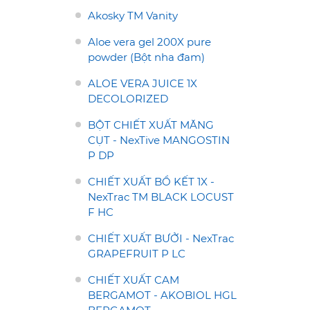
Akosky TM Vanity
Aloe vera gel 200X pure
powder (Bột nha đam)
ALOE VERA JUICE 1X
DECOLORIZED
BỘT CHIẾT XUẤT MĂNG
CỤT - NexTive MANGOSTIN
P DP
CHIẾT XUẤT BỒ KẾT 1X -
NexTrac TM BLACK LOCUST
F HC
CHIẾT XUẤT BƯỞI - NexTrac
GRAPEFRUIT P LC
CHIẾT XUẤT CAM
BERGAMOT - AKOBIOL HGL