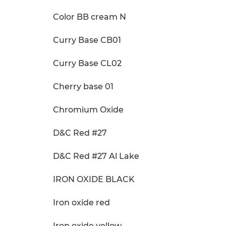
Color BB cream N
Curry Base CB01
Curry Base CL02
Cherry base 01
Chromium Oxide
D&C Red #27
D&C Red #27 Al Lake
IRON OXIDE BLACK
Iron oxide red
Iron oxide yellow