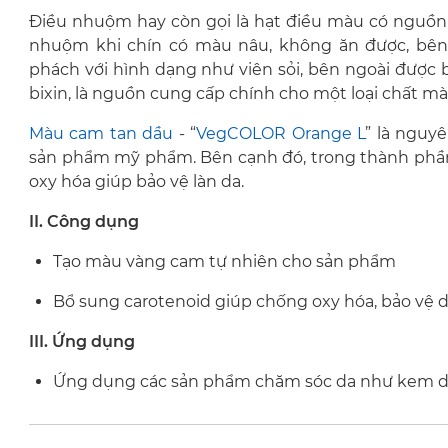
Điều nhuộm hay còn gọi là hạt điều màu có nguồn g
nhuộm khi chín có màu nâu, không ăn được, bên
phách với hình dạng như viên sỏi, bên ngoài được 
bixin, là nguồn cung cấp chính cho một loại chất mà
Màu cam tan dầu
- “
VegCOLOR Orange L
” là nguy
sản phẩm mỹ phẩm. Bên cạnh đó, trong thành phầ
oxy hóa giúp bảo vệ làn da.
II. Công dụng
Tạo màu vàng cam tự nhiên cho sản phẩm
Bổ sung carotenoid giúp chống oxy hóa, bảo vệ 
III. Ứng dụng
Ứng dụng các sản phẩm chăm sóc da như kem d