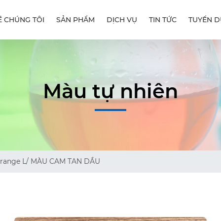
Ề CHÚNG TÔI
SẢN PHẨM
DỊCH VỤ
TIN TỨC
TUYỂN 
Màu tự nhiên
range L/ MÀU CAM TAN DẦU