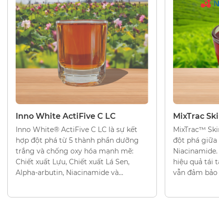
CHẤT DƯỠNG TRẮNG DA
CHẤT DƯỠNG
Inno White ActiFive C LC
MixTrac Sk
Inno White® ActiFive C LC là sự kết
MixTrac™ Ski
hợp đột phá từ 5 thành phần dưỡng
đột phá giữa
trắng và chống oxy hóa mạnh mẽ:
Niacinamide.
Chiết xuất Lựu, Chiết xuất Lá Sen,
hiệu quả tái
Alpha-arbutin, Niacinamide và
vẫn đảm bảo 
Glabridin. Phức hợp được thiết kế để
cố hàng rào b
mang lại làn da rạng rỡ, đồng thời
thiết lập hàng rào bảo vệ da vững
chắc.