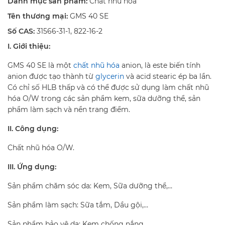
Danh mục sản phẩm:
Chất nhũ hóa
Tên thương mại:
GMS 40 SE
Số CAS:
31566-31-1, 822-16-2
I. Giới thiệu:
GMS 40 SE là một
chất nhũ hóa
anion, là este biến tính
anion được tạo thành từ
glycerin
và acid stearic ép ba lần.
Có chỉ số HLB thấp và có thể được sử dụng làm chất nhũ
hóa O/W trong các sản phẩm kem, sữa dưỡng thể, sản
phẩm làm sạch và nền trang điểm.
II. Công dụng:
Chất nhũ hóa O/W.
III. Ứng dụng:
Sản phẩm chăm sóc da: Kem, Sữa dưỡng thể,…
Sản phẩm làm sạch: Sữa tắm, Dầu gội,…
Sản phẩm bảo vệ da: Kem chống nắng,…