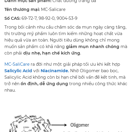
Danh mục sản phẩm:
Chất dưỡng trắng da
Tên thương mại:
MC-Salicare
Số CAS:
69-72-7, 98-92-0, 9004-53-9
Trong bối cảnh nhu cầu chăm sóc da mụn ngày càng tăng,
thị trường mỹ phẩm luôn tìm kiếm những hoạt chất vừa
hiệu quả vừa an toàn. Người tiêu dùng không chỉ mong
muốn sản phẩm có khả năng
giảm mụn nhanh chóng
mà
còn phải
dịu nhẹ, hạn chế kích ứng
.
MC-SaliCare
ra đời như một giải pháp tối ưu khi kết hợp
Salicylic Acid
với
Niacinamide.
Nhờ Oligomer bao bọc,
Salicylic Acid không còn bị hạn chế bởi vấn đề kết tinh, mà
trở nên
ổn định, dễ ứng dụng
trong nhiều công thức khác
nhau.