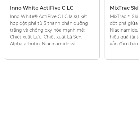
CHẤT DƯỠNG TRẮNG DA
CHẤT DƯỠNG
Inno White ActiFive C LC
MixTrac Sk
Inno White® ActiFive C LC là sự kết
MixTrac™ Ski
hợp đột phá từ 5 thành phần dưỡng
đột phá giữa
trắng và chống oxy hóa mạnh mẽ:
Niacinamide.
Chiết xuất Lựu, Chiết xuất Lá Sen,
hiệu quả tái
Alpha-arbutin, Niacinamide và
vẫn đảm bảo 
Glabridin. Phức hợp được thiết kế để
cố hàng rào b
mang lại làn da rạng rỡ, đồng thời
thiết lập hàng rào bảo vệ da vững
chắc.