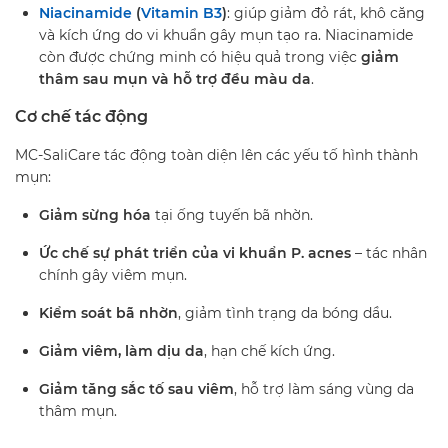
Niacinamide
(
Vitamin B3
)
: giúp giảm đỏ rát, khô căng
và kích ứng do vi khuẩn gây mụn tạo ra. Niacinamide
còn được chứng minh có hiệu quả trong việc
giảm
thâm sau mụn và hỗ trợ đều màu da
.
Cơ chế tác động
MC-SaliCare tác động toàn diện lên các yếu tố hình thành
mụn:
Giảm sừng hóa
tại ống tuyến bã nhờn.
Ức chế sự phát triển của vi khuẩn P. acnes
– tác nhân
chính gây viêm mụn.
Kiểm soát bã nhờn
, giảm tình trạng da bóng dầu.
Giảm viêm, làm dịu da
, hạn chế kích ứng.
Giảm tăng sắc tố sau viêm
, hỗ trợ làm sáng vùng da
thâm mụn.