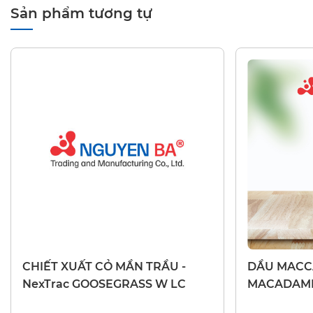
Sản phẩm tương tự
CHIẾT XUẤT THIÊN NHIÊN
DẦU THIÊN N
CHIẾT XUẤT CỎ MẦN TRẦU -
DẦU MACCA 
NexTrac GOOSEGRASS W LC
MACADAMI