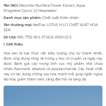
Tên INCI:
Nelumbo Nucifera Flower Extract, Aqua,
Propylene Glycol, 1,2-Hexanediol
Danh mục sản phẩm:
Chiết xuất thiên nhiên
Tên thương mại:
NexTrac LOTUS H LC/ CHIẾT XUẤT HOA
SEN
Số CAS:
N/A, 7732-18-5, 57-55-6, 6920-22-5
I. Giới thiệu
Hoa sen là loài thực vật biểu tượng cho sự thanh khiết,
được ứng dụng rộng rãi trong y học cổ truyền và ngày nay
được đánh giá cao trong lĩnh vực mỹ phẩm nhờ chứa
nhiều flavonoid, alkaloid và polysaccharide. Các hoạt chất
này có tác dụng chống oxy hóa mạnh mẽ, giúp ngăn ngừa
lão hóa, giảm thâm nám, tăng đàn hồi và sáng da.