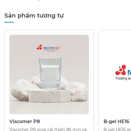
Sản phẩm tương tự
CHẤT TẠO ĐẶC
CHẤT TẠO Đ
Viscomer P8
B-gel HE16
Viscomer P8 giúp cải thiện độ mịn và
B-gel HE16 gi