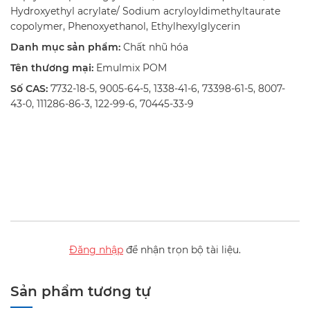
Hydroxyethyl acrylate/ Sodium acryloyldimethyltaurate
copolymer, Phenoxyethanol, Ethylhexylglycerin
Danh mục sản phẩm:
Chất nhũ hóa
Tên thương mại:
Emulmix POM
Số CAS:
7732-18-5, 9005-64-5, 1338-41-6, 73398-61-5, 8007-
43-0, 111286-86-3, 122-99-6, 70445-33-9
Đăng nhập
để nhận trọn bộ tài liệu.
Sản phẩm tương tự