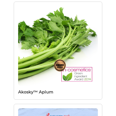
Akosky™ Apium