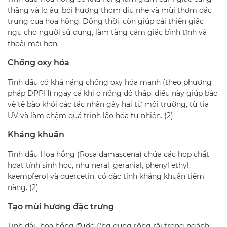
thẳng và lo âu, bởi hương thơm dịu nhẹ và mùi thơm đặc
trưng của hoa hồng. Đồng thời, còn giúp cải thiện giấc
ngủ cho người sử dụng, làm tăng cảm giác bình tĩnh và
thoải mái hơn.
Chống oxy hóa
Tinh dầu có khả năng chống oxy hóa mạnh (theo phương
pháp DPPH) ngay cả khi ở nồng độ thấp, điều này giúp bảo
vệ tế bào khỏi các tác nhân gây hại từ môi trường, từ tia
UV và làm chậm quá trình lão hóa tự nhiên. (2)
Kháng khuẩn
Tinh dầu Hoa hồng (Rosa damascena) chứa các hợp chất
hoạt tính sinh học, như neral, geranial, phenyl ethyl,
kaempferol và quercetin, có đặc tính kháng khuẩn tiềm
năng. (2)
Tạo mùi hương đặc trưng
Tinh dầu hoa hồng được ứng dụng rộng rãi trong ngành