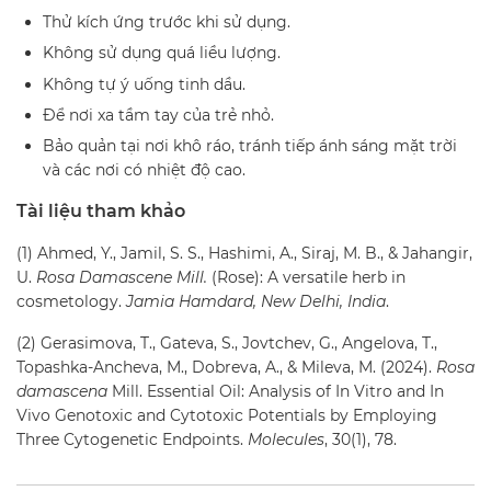
Thử kích ứng trước khi sử dụng.
Không sử dụng quá liều lượng.
Không tự ý uống tinh dầu.
Để nơi xa tầm tay của trẻ nhỏ.
Bảo quản tại nơi khô ráo, tránh tiếp ánh sáng mặt trời
và các nơi có nhiệt độ cao.
Tài liệu tham khảo
(1) Ahmed, Y., Jamil, S. S., Hashimi, A., Siraj, M. B., & Jahangir,
U.
Rosa Damascene Mill.
(Rose): A versatile herb in
cosmetology.
Jamia Hamdard, New Delhi, India
.
(2) Gerasimova, T., Gateva, S., Jovtchev, G., Angelova, T.,
Topashka-Ancheva, M., Dobreva, A., & Mileva, M. (2024).
Rosa
damascena
Mill. Essential Oil: Analysis of In Vitro and In
Vivo Genotoxic and Cytotoxic Potentials by Employing
Three Cytogenetic Endpoints.
Molecules
, 30(1), 78.