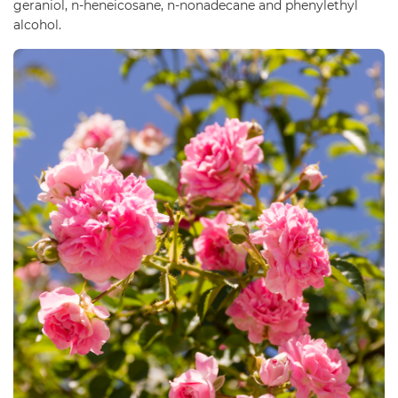
geraniol, n-heneicosane, n-nonadecane and phenylethyl
alcohol.