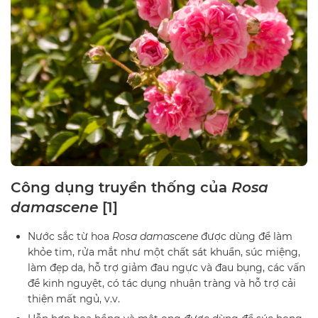
Công dụng truyền thống của
Rosa
damascene
[1]
Nước sắc từ hoa
Rosa damascene
được dùng để làm
khỏe tim, rửa mắt như một chất sát khuẩn, súc miệng,
làm đẹp da, hỗ trợ giảm đau ngực và đau bụng, các vấn
đề kinh nguyệt, có tác dụng nhuận tràng và hỗ trợ cải
thiện mất ngủ, v.v.