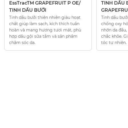
EssTracTM GRAPEFRUIT P OE/
TINH DẦU B
TINH DẦU BƯỞI
GRAPEFRUI
Tinh dầu bưởi thiên nhiên giàu hoạt
Tinh dầu bưở
chất giúp làm sạch, kích thích tuần
chống oxy hó
hoàn và mang hương tươi mát, phù
nhờn da đầu, 
hợp dầu gội sữa tắm và sản phẩm
chắc khỏe. G
chăm sóc da.
tóc tự nhiên.