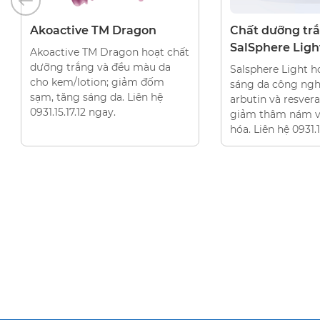
CHẤT DƯỠNG TRẮNG DA
CHẤT DƯỠNG 
Chất dưỡng trắng da
Starwhite 
SalSphere Light
ất
Starwhite MD0
dưỡng trắng g
Salsphere Light hoạt chất làm
giảm thâm nám
sáng da công nghệ vi bao alpha
màu da trong
arbutin và resveratrol, hỗ trợ
phẩm tại Nguy
giảm thâm nám và chống lão
Liên hệ ngay.
hóa. Liên hệ 0931.15.17.12 ngay!