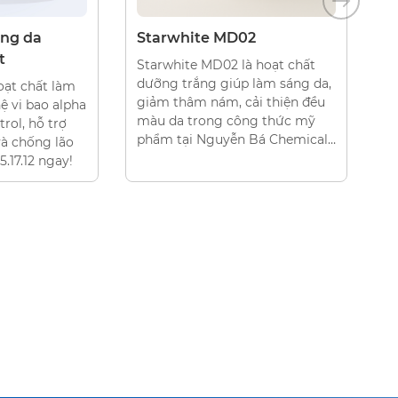
TRẮNG DA
CHẤT DƯỠNG TRẮNG DA
MD02
Hepawhite NAA
2 là hoạt chất
Hepawhite NAA giúp dưỡng
iúp làm sáng da,
trắng da chuyên sâu và làm mờ
, cải thiện đều
các vết thâm nám thông qua
 công thức mỹ
cơ chế ức chế melanin mạnh
ễn Bá Chemical.
mẽ. Liên hệ 0931.15.17.12 ngay để
nhận báo giá tốt!