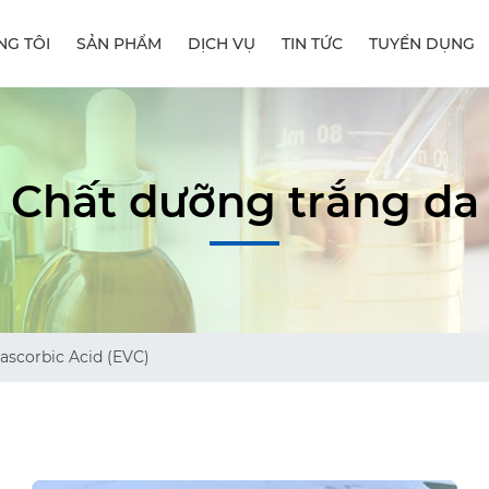
NG TÔI
SẢN PHẨM
DỊCH VỤ
TIN TỨC
TUYỂN DỤNG
Chất dưỡng trắng da
 ascorbic Acid (EVC)