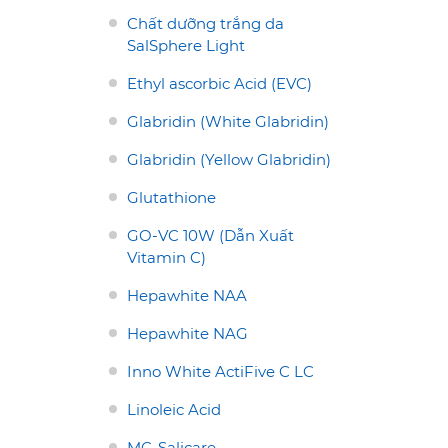
Chất dưỡng trắng da
SalSphere Light
Ethyl ascorbic Acid (EVC)
Glabridin (White Glabridin)
Glabridin (Yellow Glabridin)
Glutathione
GO-VC 10W (Dẫn Xuất
Vitamin C)
Hepawhite NAA
Hepawhite NAG
Inno White ActiFive C LC
Linoleic Acid
MC-Salicare