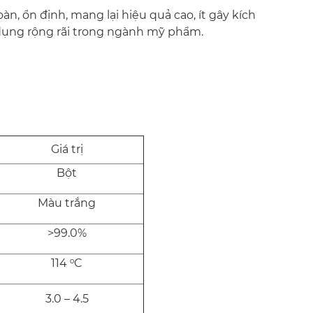
̀n, ổn định, mang lại hiệu quả cao, ít gây kích
 dụng rộng rãi trong ngành mỹ phẩm.
Giá trị
Bột
Màu trắng
>99.0%
o
114
C
3.0 – 4.5