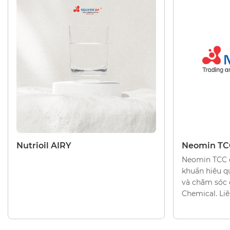
CHẤT LÀM MỀM
CHẤT LÀM M
Nutrioil AIRY
Neomin TC
Neomin TCC 
khuẩn hiệu 
và chăm sóc 
Chemical. Liê