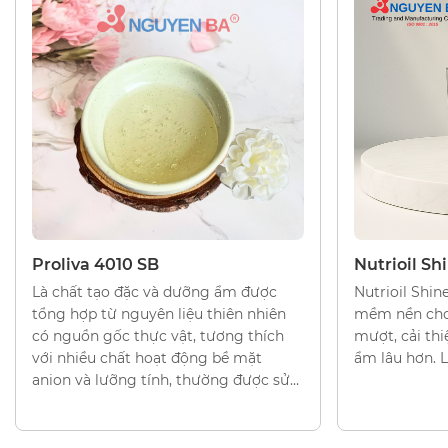
DƯỠNG ẨM
DƯỠNG ẨM
Proliva 4010 SB
Nutrioil Sh
Là chất tạo đặc và dưỡng ẩm được
Nutrioil Shi
tổng hợp từ nguyên liệu thiên nhiên
mềm nền cho
có nguồn gốc thực vật, tương thích
mượt, cải thi
với nhiều chất hoạt động bề mặt
ẩm lâu hơn. L
anion và lưỡng tính, thường được sử
dụng trong gel rửa mặt, sữa tắm, các
sản phẩm làm sạch da mặt và dầu gội
đầu. Đặc biệt không gây kích ứng cho