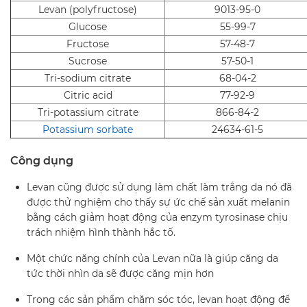
Levan (polyfructose)
9013-95-0
Glucose
55-99-7
Fructose
57-48-7
Sucrose
57-50-1
Tri-sodium citrate
68-04-2
Citric acid
77-92-9
Tri-potassium citrate
866-84-2
Potassium sorbate
24634-61-5
Công dụng
Levan cũng được sử dụng làm chất làm trắng da nó đã
được thử nghiệm cho thấy sự ức chế sản xuất melanin
bằng cách giảm hoạt động của enzym tyrosinase chịu
trách nhiệm hình thành hắc tố.
Một chức năng chính của Levan nữa là giúp căng da
tức thời nhìn da sẽ được căng mịn hơn
Trong các sản phẩm chăm sóc tóc, levan hoạt động để