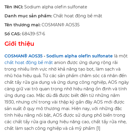
Tên INCI:
Sodium alpha olefin sulfonate
Danh mục sản phẩm:
Chất hoạt động bề mặt
Tên thương mại:
COSMAN® AOS35
Số CAS:
68439-57-6
Giới thiệu
COSMAN® AOS35
-
Sodium alpha olefin sulfonate
là một
chất hoạt động bề mặt
anion được ứng dụng rộng rãi
trong nhiều lĩnh vực nhờ khả năng tạo bọt, làm sạch và
nhũ hóa hiệu quả. Từ các sản phẩm chăm sóc cá nhân đến
chất tẩy rửa gia dụng và ứng dụng công nghiệp, AOS ngày
càng giữ vai trò quan trọng nhờ hiệu năng ổn định và tính
ứng dụng cao. Mặc dù đã được biết đến từ những năm
1930, nhưng chỉ trong vài thập kỷ gần đây AOS mới được
sản xuất ở quy mô thương mại. Hiện nay, với những đặc
tính hiệu năng nổi bật, AOS được sử dụng phổ biến trong
các chất tẩy rửa gia dụng hiệu năng cao, chất tẩy rửa nhẹ,
chất làm sạch công nghiệp và cả mỹ phẩm [1]