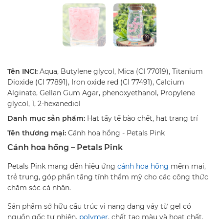
Tên INCI:
Aqua, Butylene glycol, Mica (CI 77019), Titanium
Dioxide (CI 77891), Iron oxide red (CI 77491), Calcium
Alginate, Gellan Gum Agar, phenoxyethanol, Propylene
glycol, 1, 2-hexanediol
Danh mục sản phẩm:
Hạt tẩy tế bào chết, hạt trang trí
Tên thương mại:
Cánh hoa hồng - Petals Pink
Cánh hoa hồng – Petals Pink
Petals Pink mang đến hiệu ứng
cánh hoa hồng
mềm mại,
trẻ trung, góp phần tăng tính thẩm mỹ cho các công thức
chăm sóc cá nhân.
Sản phẩm sở hữu cấu trúc vi nang dạng vảy từ gel có
nguồn gốc tự nhiên,
polymer
, chất tạo màu và hoạt chất.