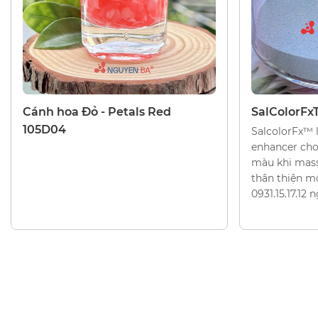
HẠT TẨY TẾ BÀO CHẾT, HẠT TRANG TRÍ
HẠT TẨY TẾ B
Cánh hoa Đỏ - Petals Red
SalColorFx
105D04
SalcolorFx™ l
enhancer cho
màu khi mass
thân thiện mô
0931.15.17.12 