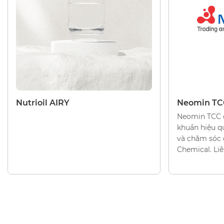
CHẤT LÀM MỀM
CHẤT LÀM M
Nutrioil AIRY
Neomin TC
Neomin TCC 
khuẩn hiệu 
và chăm sóc 
Chemical. Liê