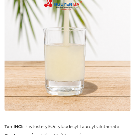
Tên INCI:
Phytosteryl/Octyldodecyl Lauroyl Glutamate