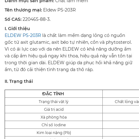
Danh mục sản phẩm:
Chất làm mềm
Tên thương mại:
Eldew PS-203R
Số CAS:
220465-88-3.
I. Giới thiệu
ELDEW PS-203R
là chất làm mềm dạng lỏng có nguồn
gốc từ axit glutamic, axit béo tự nhiên, cồn và phytosterol.
Vì có ái lực cao với da nên ELDEW có khả năng dưỡng ẩm
và cấp ẩm hiệu quả ngay khi thoa, hiệu quả này vẫn tồn tại
trong thời gian dài. ELDEW giúp da phục hồi khả năng giữ
ẩm, từ đó cải thiện tình trạng da thô ráp.
II. Trạng thái
ĐẶC TÍNH
Trạng thái vật lý
Chất lỏng và
Giá trị acid
Xà phòng hóa
Chỉ số Iodine
Kim loại nặng (Pb)