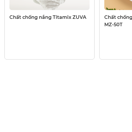
CHẤT CHỐNG NẮNG
CHẤT CHỐNG
Chất chống nắng Titamix ZUVA
Chất chống
MZ-50T