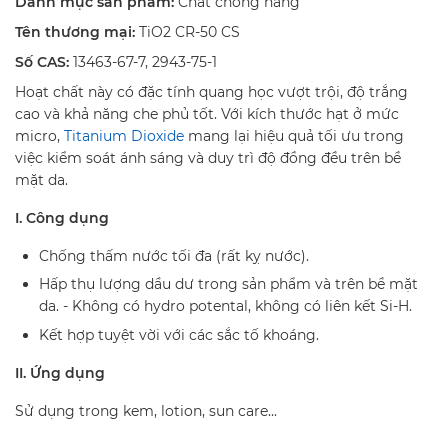
Danh mục sản phẩm:
Chất chống nắng
Tên thương mại:
TiO2 CR-50 CS
Số CAS:
13463-67-7, 2943-75-1
Hoạt chất này có đặc tính quang học vượt trội, độ trắng
cao và khả năng che phủ tốt. Với kích thước hạt ở mức
micro,
Titanium Dioxide
mang lại hiệu quả tối ưu trong
việc kiểm soát ánh sáng và duy trì độ đồng đều trên bề
mặt da.
I. Công dụng
Chống thấm nước tối đa (rất kỵ nước).
Hấp thụ lượng dầu dư trong sản phẩm và trên bề mặt
da. - Không có hydro potental, không có liên kết Si-H.
Kết hợp tuyệt vời với các sắc tố khoáng.
II. Ứng dụng
Sử dụng trong kem, lotion, sun care...