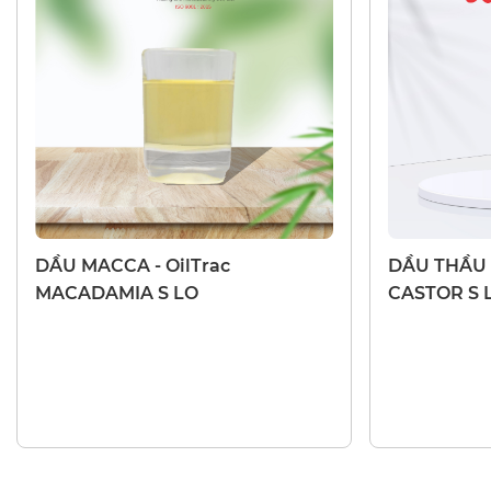
DẦU THIÊN NHIÊN
DẦU THIÊN N
DẦU MACCA - OilTrac
DẦU THẦU D
MACADAMIA S LO
CASTOR S 