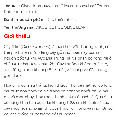
Tên INCI:
Glycerin, aqua/water, Olea europaea Leaf Extract,
Potassium sorbate
Danh mục sản phẩm:
Dầu thiên nhiên
Tên thương mại:
AKOBIOL HGL OLIVE LEAF
Giới thiệu
Cây ô liu (
Olea europaea
) là loài thực vật thường xanh, có
thể phát triển dưới dạng cây gỗ nhỏ hoặc cây bụi, có
nguồn gốc từ khu vực Địa Trung Hải và phân bố rộng rãi ở
châu Âu, châu Á và châu Phi. Cây thường không quá cao,
dao động trong khoảng 8–15 mét, với dáng vẻ đặc trưng
gọn thấp.
Hoa ô liu có màu trắng, kích thước nhỏ, bề mặt hơi có lông;
cấu trúc hoa gồm đài và tràng chia thành nhiều thùy, hai
nhị và một nhụy. Hoa mọc thành chùm ở nách lá. Quả ô liu
có dạng hình bầu dục, dài khoảng 1–2,5 cm khi chín; ở các
cây mọc hoang, phần thịt quả thường mỏng và nhỏ hơn so
với các giống được trồng để thu hoạch.