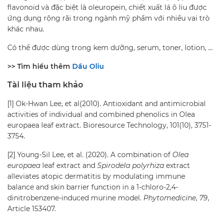
flavonoid và đặc biệt là oleuropein, chiết xuất lá ô liu được
ứng dụng rộng rãi trong ngành mỹ phẩm với nhiều vai trò
khác nhau.
Có thể được dùng trong kem dưỡng, serum, toner, lotion, …
>> Tìm hiểu thêm
Dầu Oliu
Tài liệu tham khảo
[1] Ok-Hwan Lee, et al(2010). Antioxidant and antimicrobial
activities of individual and combined phenolics in Olea
europaea leaf extract. Bioresource Technology, 101(10), 3751-
3754.
[2] Young-Sil Lee, et al. (2020). A combination of
Olea
europaea
leaf extract and
Spirodela polyrhiza
extract
alleviates atopic dermatitis by modulating immune
balance and skin barrier function in a 1-chloro-2,4-
dinitrobenzene-induced murine model.
Phytomedicine
,
79
,
Article 153407.