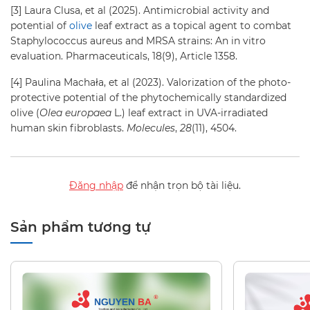
[3] Laura Clusa, et al (2025). Antimicrobial activity and
potential of
olive
leaf extract as a topical agent to combat
Staphylococcus aureus and MRSA strains: An in vitro
evaluation. Pharmaceuticals, 18(9), Article 1358.
[4] Paulina Machała, et al (2023). Valorization of the photo-
protective potential of the phytochemically standardized
olive (
Olea europaea
L.) leaf extract in UVA-irradiated
human skin fibroblasts.
Molecules
,
28
(11), 4504.
Đăng nhập
để nhận trọn bộ tài liệu.
Sản phẩm tương tự