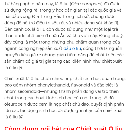
Từ hàng nghìn năm nay, lá ô liu (
Olea europaea
) đã được
sử dụng rộng rãi trong y học dân gian tại các quốc gia và
hải đảo vùng Địa Trung Hải. Trong lịch sử, chúng được
dùng để hỗ trợ điều trị sốt rét và nhiều dạng sốt khác [1].
Bên cạnh đó, lá ô liu còn được sử dụng như một loại trà
thảo dược phổ biến ở châu Âu và khu vực này. Đáng chú ý,
đây cũng là một trong những phụ phẩm quan trọng của
ngành công nghiệp sản xuất
dầu ô liu
, đồng thời là nguồn
nguyên liệu giá rẻ nhưng giàu tiềm năng để phát triển các
sản phẩm có giá trị gia tăng cao, điển hình như chiết xuất
lá ô liu.[4]
Chiết xuất lá ô liu chứa nhiều hợp chất sinh học quan trọng,
bao gồm nhóm phenylethanoid, flavonoid và đặc biệt là
nhóm secoiridoid—những thành phần đóng vai trò then
chốt trong các hoạt tính sinh học của nó. Trong số đó,
oleuropein được xem là hợp chất chủ đạo, quyết định phần
lớn các tác dụng sinh học đã được ghi nhận của chiết xuất
lá ô liu.[4]
Công dụng nổi bật của Chiết xuất Ô liu