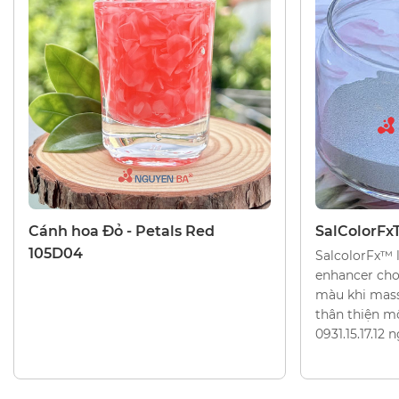
HẠT TẨY TẾ BÀO CHẾT, HẠT TRANG TRÍ
HẠT TẨY TẾ B
Cánh hoa Đỏ - Petals Red
SalColorFx
105D04
SalcolorFx™ l
enhancer cho
màu khi mass
thân thiện mô
0931.15.17.12 