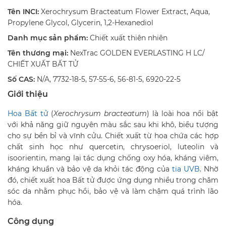
Tên INCI:
Xerochrysum Bracteatum Flower Extract, Aqua,
Propylene Glycol, Glycerin, 1,2-Hexanediol
Danh mục sản phẩm:
Chiết xuất thiên nhiên
Tên thương mại:
NexTrac GOLDEN EVERLASTING H LC/
CHIẾT XUẤT BẤT TỬ
Số CAS:
N/A, 7732-18-5, 57-55-6, 56-81-5, 6920-22-5
Giới thiệu
Hoa Bất tử
(
Xerochrysum bracteatum
) là loài hoa nổi bật
với khả năng giữ nguyên màu sắc sau khi khô, biểu tượng
cho sự bền bỉ và vĩnh cửu. Chiết xuất từ hoa chứa các hợp
chất sinh học như quercetin, chrysoeriol, luteolin và
isoorientin, mang lại tác dụng chống oxy hóa, kháng viêm,
kháng khuẩn và bảo vệ da khỏi tác động của
tia UVB
. Nhờ
đó, chiết xuất hoa Bất tử được ứng dụng nhiều trong chăm
sóc da nhằm phục hồi, bảo vệ và làm chậm quá trình lão
hóa.
Công dụng