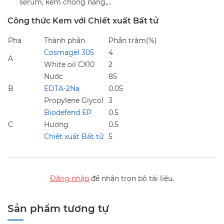
serum, kem chống nắng,…
Công thức Kem với Chiết xuất Bất tử
Pha
Thành phần
Phần trăm(%)
Cosmagel 305
4
A
White oil CX10
2
Nước
85
B
EDTA-2Na
0.05
Propylene Glycol
3
Biodefend EP
0.5
C
Hương
0.5
Chiết xuất Bất tử
5
Đăng nhập
để nhận trọn bộ tài liệu.
Sản phẩm tương tự