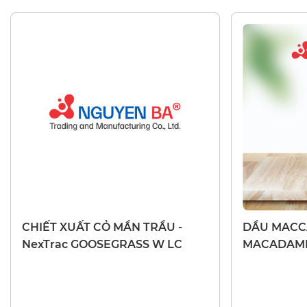
CHIẾT XUẤT THIÊN NHIÊN
DẦU THIÊN N
CHIẾT XUẤT CỎ MẦN TRẦU -
DẦU MACCA 
NexTrac GOOSEGRASS W LC
MACADAMI