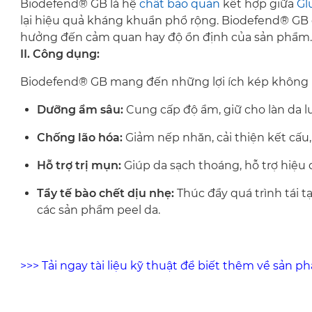
Biodefend
®
GB là hệ
chất bảo quản
kết hợp giữa
Gl
lại hiệu quả kháng khuẩn phổ rộng. Biodefend
®
GB 
hưởng đến cảm quan hay độ ổn định của sản phẩm.
II. Công dụng:
Biodefend® GB mang đến những lợi ích kép không 
Dưỡng ẩm sâu:
Cung cấp độ ẩm, giữ cho làn da 
Chống lão hóa:
Giảm nếp nhăn, cải thiện kết cấu, 
Hỗ trợ trị mụn:
Giúp da sạch thoáng, hỗ trợ hiệu 
Tẩy tế bào chết dịu nhẹ:
Thúc đẩy quá trình tái t
các sản phẩm peel da.
>>> Tải ngay tài liệu kỹ thuật để biết thêm về sản p