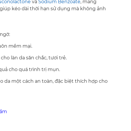
uconolactone
và
Sodium Benzoate
, mang
giúp kéo dài thời hạn sử dụng mà không ảnh
ngờ:
luôn mềm mại.
cho làn da săn chắc, tươi trẻ.
quả cho quá trình trị mụn.
ạo da một cách an toàn, đặc biệt thích hợp cho
hẩm