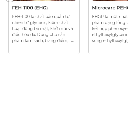
CHẤT BẢO QUẢN
CHẤT BẢO QUẢN
Microcare PEHG (EHGP)
FEP-100 (EHGP
EHGP là một chất bảo quản mỹ
EHGP là chất bảo
phẩm dạng lỏng dựa trên sự
phẩm lỏng kết h
kết hợp phenoxyethanol và
phenoxyethanol v
ethylhexylglycerin. Việc bổ
ethylhexylglyceri
sung ethylhexylglycerin ản
hiệu quả bảo quả
hưởng đến sức căng bề mặt ở
động lên màng tế 
màng tế bào của vi sinh vật, cải
vật.
thiện hoạt tính bảo quản của
phenoxyethanol.