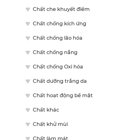
O QUẢN
CHẤT BẢO QUẢN
o Quản FHD-600
FEH-1100 (EHG)
Chất che khuyết điểm
FEH-1100 là chất bảo quản tự
Chất chống kích ứng
nhiên từ glycerin, kiêm chất
hoạt động bề mặt, khử mùi và
Chất chống lão hóa
điều hòa da. Dùng cho sản
phẩm làm sạch, trang điểm, tóc
và chống nắng.
Chất chống nắng
Chất chống Oxi hóa
Chất dưỡng trắng da
Chất hoạt động bề mặt
Chất khác
Chất khử mùi
Chất làm mát