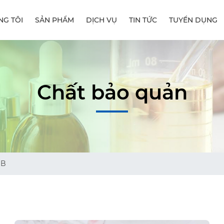
NG TÔI
SẢN PHẨM
DỊCH VỤ
TIN TỨC
TUYỂN DỤNG
Chất bảo quản
GB