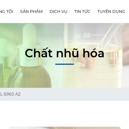
NG TÔI
SẢN PHẨM
DỊCH VỤ
TIN TỨC
TUYỂN DỤNG
Chất nhũ hóa
L 6960 A2