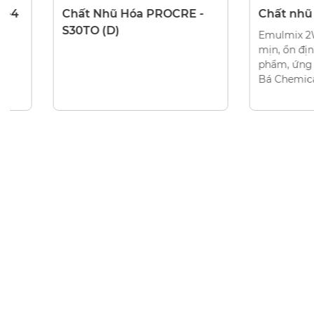
CHẤT NHŨ HÓA
CHẤT NHŨ HÓA
Chất Nhũ Hóa PROCRE -
Chất nhũ hóa 
S30TO (D)
Emulmix 2W giúp 
mịn, ổn định côn
phẩm, ứng dụng c
Bá Chemical. Liên