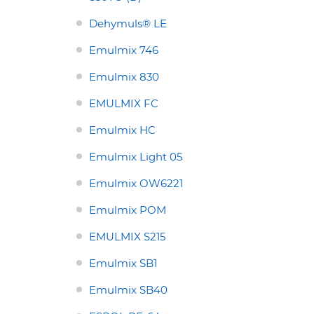
Ũ HÓA
CHẤT NHŨ HÓA
ũ hóa Emulmix
Chất Nhũ Hóa LAURETH-4
Dehymuls® LE
Emulmix 746
 hóa O/W
Emulmix 830
EMULMIX FC
Emulmix HC
Emulmix Light 05
Emulmix OW6221
Emulmix POM
EMULMIX S215
Emulmix SB1
Emulmix SB40