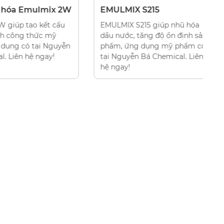
CHẤT NHŨ HÓA
Emulmix 2W
EMULMIX S215
C
tạo kết cấu
EMULMIX S215 giúp nhũ hóa
C
g thức mỹ
dầu nước, tăng độ ổn định sản
t
ó tại Nguyễn
phẩm, ứng dụng mỹ phẩm có
d
 hệ ngay!
tại Nguyễn Bá Chemical. Liên
t
hệ ngay!
C