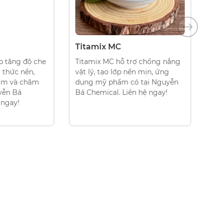
NG
CHẤT CHỐNG NẮNG
Titamix MC
T
p tăng độ che
Titamix MC hỗ trợ chống nắng
T
 thức nền,
vật lý, tạo lớp nền mịn, ứng
t
ẩm và chăm
dụng mỹ phẩm có tại Nguyễn
d
yễn Bá
Bá Chemical. Liên hệ ngay!
n
 ngay!
C