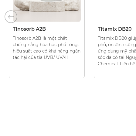
CHẤT CHỐNG NẮNG
CHẤT CHỐNG NẮ
Tinosorb A2B
Titamix DB20
Tinosorb A2B là một chất
Titamix DB20 giú
chống nắng hóa học phổ rộng,
phủ, ổn định công
hiệu suất cao có khả năng ngăn
ứng dụng mỹ ph
tác hại của tia UVB/ UVAII
sóc da có tại Ngu
Chemical. Liên hệ