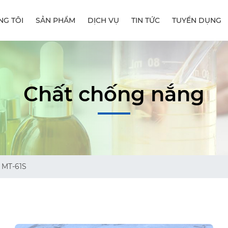
NG TÔI
SẢN PHẨM
DỊCH VỤ
TIN TỨC
TUYỂN DỤNG
Chất chống nắng
MT-61S