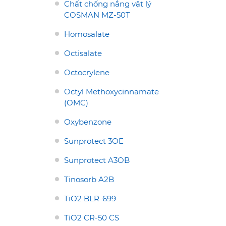
Chất chống nắng vật lý
COSMAN MZ-50T
Homosalate
ỐNG NẮNG
CHẤT CHỐNG NẮNG
ống nắng Titamix
Chất chống nắng vật lý
Octisalate
COSMAN MZ-50T
Octocrylene
Octyl Methoxycinnamate
(OMC)
Oxybenzone
Sunprotect 3OE
Sunprotect A3OB
Tinosorb A2B
TiO2 BLR-699
TiO2 CR-50 CS