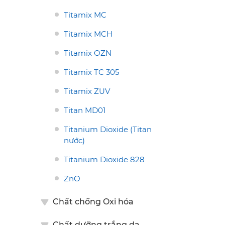
Titamix MC
Titamix MCH
Titamix OZN
Titamix TC 305
Titamix ZUV
Titan MD01
Titanium Dioxide (Titan
nước)
Titanium Dioxide 828
ZnO
Chất chống Oxi hóa
Chất dưỡng trắng da