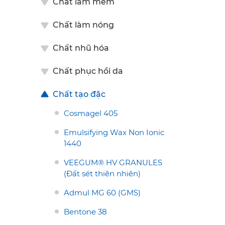
Chất làm mềm
Chất làm nóng
Chất nhũ hóa
Chất phục hồi da
Chất tạo đặc
Cosmagel 405
Emulsifying Wax Non Ionic
1440
VEEGUM® HV GRANULES
(Đất sét thiên nhiên)
Admul MG 60 (GMS)
ẠO ĐẶC
CHẤT TẠO ĐẶC
Bentone 38
E16
Magasil K