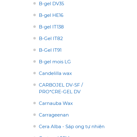
B-gel DV35
6 giúp tạo độ sệt, cải
Magasil K tạo cảm giác mịn
t cấu sản phẩm, ứng
nhẹ, kiểm soát dầu hiệu quả,
B-gel HE16
 phẩm và chăm sóc cá
ứng dụng mỹ phẩm và skincare
tại Nguyễn Bá
có tại Nguyễn Bá Chemical.
B-gel IT138
. Liên hệ ngay!
Liên hệ ngay!
B-Gel IT82
B-Gel IT91
B-gel mois LG
Candelilla wax
CARBOJEL DV-SF /
PRO*CRE-GEL DV
Carnauba Wax
Carrageenan
Cera Alba - Sáp ong tự nhiên