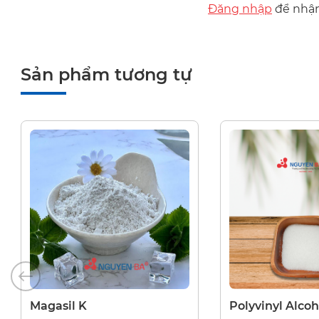
Đăng nhập
để nhận 
Sản phẩm tương tự
CHẤT TẠO ĐẶC
CHẤT TẠO ĐẶC
Polyvinyl Alcohol
Cera Alba - Sá