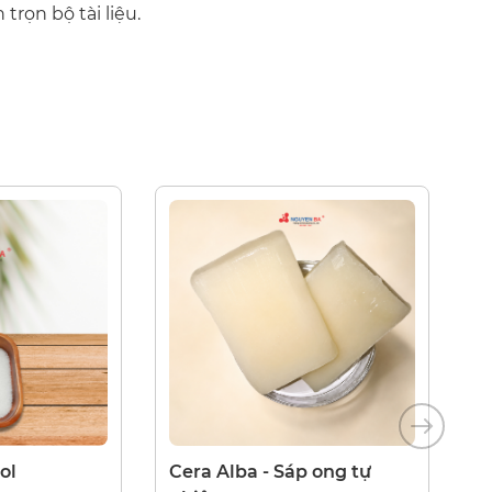
trọn bộ tài liệu.
CHẤT TẠO ĐẶC
p ong tự
Viscomer P6