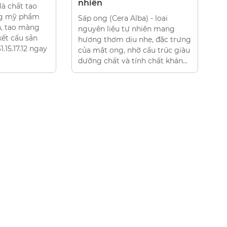
Viscomer P6là hoạt chất tạo
đặc và điều chỉnh độ nhớt cho
a) - loại
gel, kem và lotion mỹ phẩm ổn
nhiên mang
định kết cấu. Liên hệ
nhẹ, đặc trưng
0931.15.17.12 ngay.
 cấu trúc giàu
ính chất kháng
 sáp ong được
 trong nhiều
ỹ phẩm, chăm
ông. Vậy tại
chúng tôi tìm
ng hơn về sáp