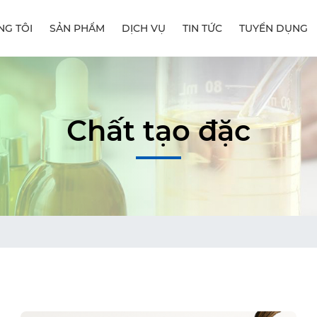
NG TÔI
SẢN PHẨM
DỊCH VỤ
TIN TỨC
TUYỂN DỤNG
Chất tạo đặc