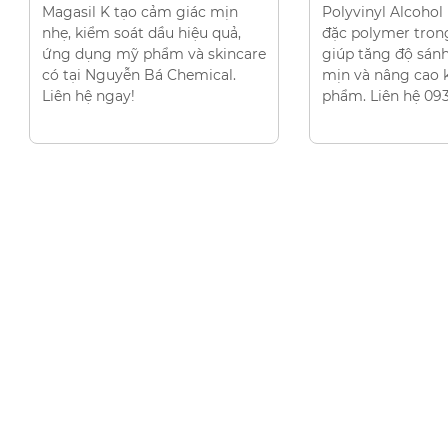
nhiên
Polyvinyl Alcohol là chất tạo
đặc polymer trong mỹ phẩm
Sáp ong (Cera Alb
giúp tăng độ sánh, tạo màng
nguyên liệu tự 
mịn và nâng cao kết cấu sản
hương thơm dịu 
phẩm. Liên hệ 0931.15.17.12 ngay
của mật ong, nhờ
dưỡng chất và t
khuẩn tự nhiên,
sử dụng rộng rãi
lĩnh vực như m
sóc da, nến thủ c
sao không cùng 
hiểu kỹ và rõ rà
ong.