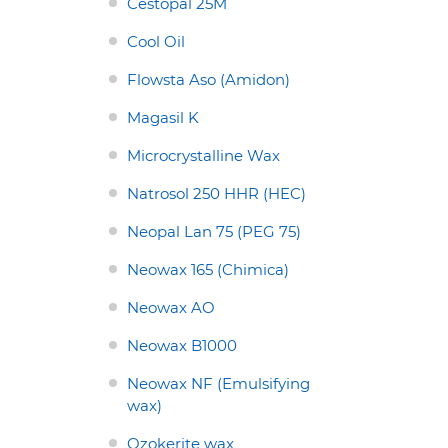
Cestopal 25M
Cool Oil
Flowsta Aso (Amidon)
Magasil K
Microcrystalline Wax
Natrosol 250 HHR (HEC)
Neopal Lan 75 (PEG 75)
Neowax 165 (Chimica)
Neowax AO
Neowax B1000
Neowax NF (Emulsifying
wax)
Ozokerite wax