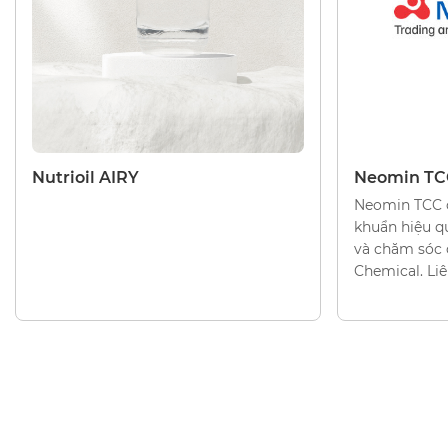
CHẤT LÀM MỀM
CHẤT LÀM M
Nutrioil AIRY
Neomin TC
Neomin TCC 
khuẩn hiệu 
và chăm sóc 
Chemical. Liê