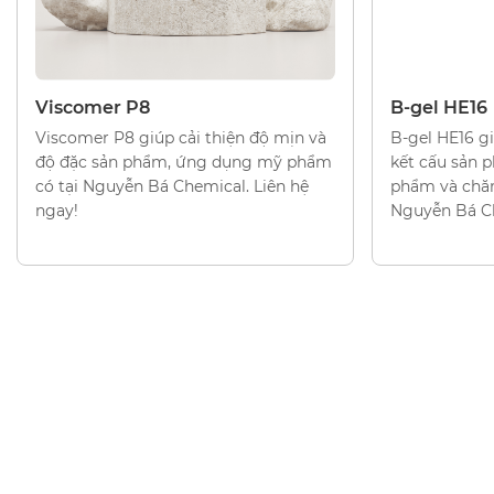
CHẤT TẠO ĐẶC
CHẤT TẠO Đ
Viscomer P8
B-gel HE16
Viscomer P8 giúp cải thiện độ mịn và
B-gel HE16 gi
độ đặc sản phẩm, ứng dụng mỹ phẩm
kết cấu sản
có tại Nguyễn Bá Chemical. Liên hệ
phẩm và chăm
ngay!
Nguyễn Bá Ch