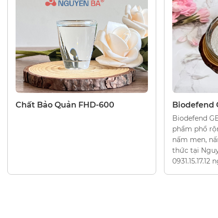
CHẤT BẢO QUẢN
CHẤT BẢO Q
Chất Bảo Quản FHD-600
Biodefend
Biodefend G
phẩm phổ rộn
nấm men, nấ
thức tại Ngu
0931.15.17.12 