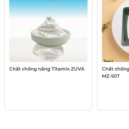
CHẤT CHỐNG NẮNG
CHẤT CHỐNG
Chất chống nắng Titamix ZUVA
Chất chống
MZ-50T