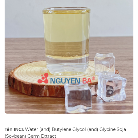
Tên INCI:
Water (and) Butylene Glycol (and) Glycine Soja
(Soybean) Germ Extract