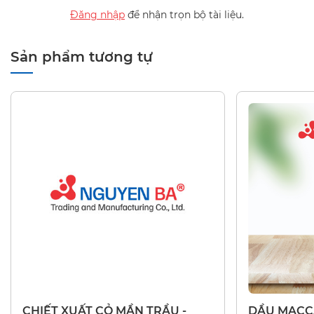
Đăng nhập
để nhận trọn bộ tài liệu.
Sản phẩm tương tự
CHIẾT XUẤT THIÊN NHIÊN
DẦU THIÊN N
CHIẾT XUẤT CỎ MẦN TRẦU -
DẦU MACCA 